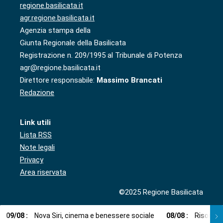
regione.basilicata.it
agr.regione.basilicata.it
Agenzia stampa della
Giunta Regionale della Basilicata
Registrazione n. 209/1995 al Tribunale di Potenza
agr@regione.basilicata.it
Direttore responsabile:
Massimo Brancati
Redazione
Link utili
Lista RSS
Note legali
Privacy
Area riservata
©2025 Regione Basilicata
09
/
08
:
Nova Siri, cinema e benessere sociale
08
/
08
:
Risorse i