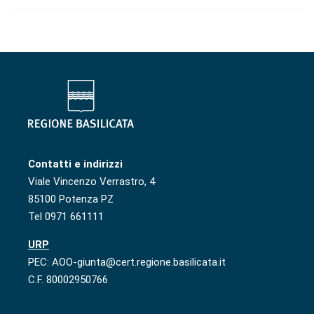
Contatti e indirizzi
Viale Vincenzo Verrastro, 4
85100 Potenza PZ
Tel 0971 661111
URP
PEC: AOO-giunta@cert.regione.basilicata.it
C.F. 80002950766