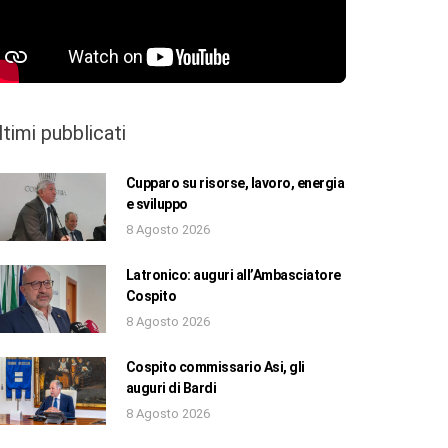
ltimi pubblicati
Cupparo su risorse, lavoro, energia
e sviluppo
8 Agosto 2026
Latronico: auguri all’Ambasciatore
Cospito
8 Agosto 2026
Cospito commissario Asi, gli
auguri di Bardi
8 Agosto 2026