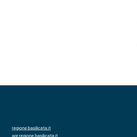
regione.basilicata.it
agr.regione.basilicata.it