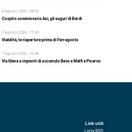
8 Agosto 2026 - 08:00
Cospito commissario Asi, gli auguri di Bardi
7 Agosto 2026 - 17:43
Viabilità, le riaperture prima di Ferragosto
7 Agosto 2026 - 16:48
Via libera a impianti di accumulo Bess a Melfi e Picerno
Link utili
Lista RSS