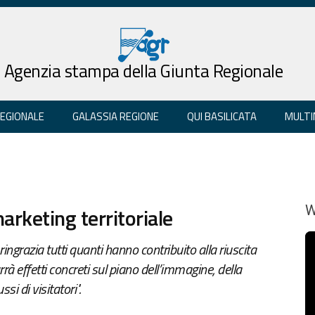
Agenzia stampa della Giunta Regionale
REGIONALE
GALASSIA REGIONE
QUI BASILICATA
MULTI
marketing territoriale
W
ingrazia tutti quanti hanno contribuito alla riuscita
urrà effetti concreti sul piano dell’immagine, della
si di visitatori".