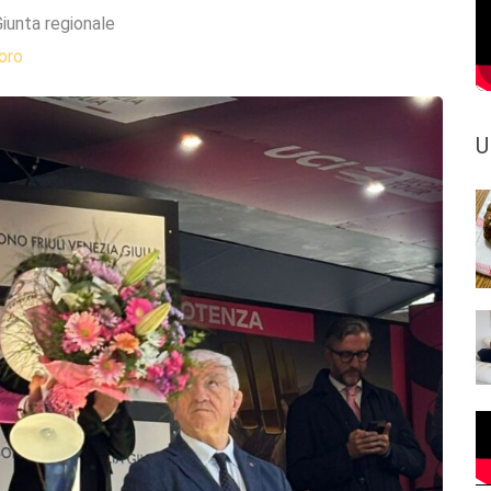
iunta regionale
oro
U