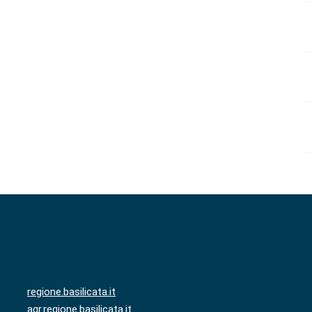
regione.basilicata.it
agr.regione.basilicata.it