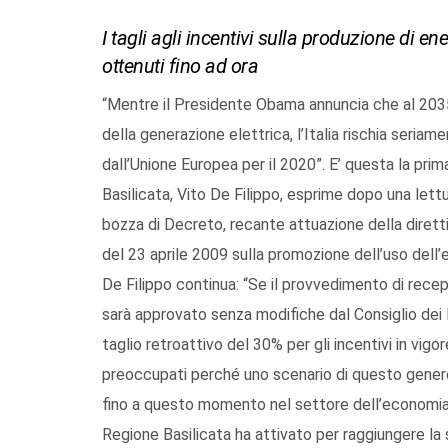
I tagli agli incentivi sulla produzione di ene
ottenuti fino ad ora
“Mentre il Presidente Obama annuncia che al 2035 
della generazione elettrica, l’Italia rischia seriamen
dall’Unione Europea per il 2020”. E’ questa la pri
Basilicata, Vito De Filippo, esprime dopo una lettur
bozza di Decreto, recante attuazione della diret
del 23 aprile 2009 sulla promozione dell’uso dell’en
De Filippo continua: “Se il provvedimento di recepi
sarà approvato senza modifiche dal Consiglio dei M
taglio retroattivo del 30% per gli incentivi in vigo
preoccupati perché uno scenario di questo genere r
fino a questo momento nel settore dell’economia v
Regione Basilicata ha attivato per raggiungere la 