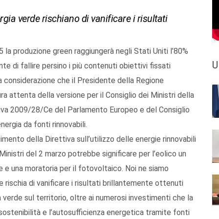
rgia verde rischiano di vanificare i risultati
la produzione green raggiungerà negli Stati Uniti l’80%
U
te di fallire persino i più contenuti obiettivi fissati
ma considerazione che il Presidente della Regione
a attenta della versione per il Consiglio dei Ministri della
tiva 2009/28/Ce del Parlamento Europeo e del Consiglio
ergia da fonti rinnovabili.
mento della Direttiva sull’utilizzo delle energie rinnovabili
inistri del 2 marzo potrebbe significare per l’eolico un
re e una moratoria per il fotovoltaico. Noi ne siamo
ischia di vanificare i risultati brillantemente ottenuti
erde sul territorio, oltre ai numerosi investimenti che la
sostenibilità e l’autosufficienza energetica tramite fonti