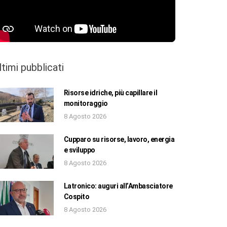
ltimi pubblicati
Risorse idriche, più capillare il
monitoraggio
8 Agosto 2026
Cupparo su risorse, lavoro, energia
e sviluppo
8 Agosto 2026
Latronico: auguri all’Ambasciatore
Cospito
8 Agosto 2026