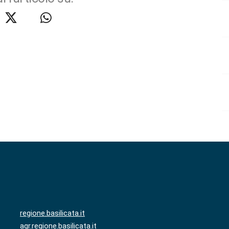
regione.basilicata.it
agr.regione.basilicata.it