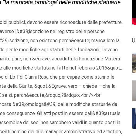
ca “la mancata 'omologa' delle modifiche statuarie
oldi pubblici, devono essere riconosciute dalle prefetture,
traverso l&#39;iscrizione nel registro delle persone
U
#39;iscrizione, non esistono perch&eacute; manca loro la
de per le modifiche agli statuti delle fondazioni. Devono
uanto pare, non &egrave; accaduta: la Fondazione Matera
 alle modifiche statutarie fatte nel febbraio 2016&quot;.
o di Lb-Fdi Gianni Rosa che per capire come stanno le
te della Giunta. &quot;&Egrave; vero – chiede – che la
E se si, perch&eacute;&rdquo;?&rdquo;.<br /><br
ancata &#39;omologa&#39; delle modifiche statuarie da
me conseguenze. Gli atti posti in essere dall&#39;attuale
assemblea dei soci non sarebbero validi in quanto posti in
ecenti nomine dei due manager amministrativo ed artistico,