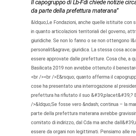
Il capogruppo di Lb-Fdi chiede notizie cir
da parte della prefettura materana”
&ldquo;Le Fondazioni, anche quelle istituite con s
in quanto articolazioni territoriali del governo, at
giuridiche. Se non lo fanno o se non ottengono l&
personalit&agrave; giuridica. La stessa cosa acca
essere approvate dalle prefetture. Cosa che, a q
Basilicata 2019 non avrebbe ottenuto il benestare
<br /><br />E&rsquo; quanto afferma il capogrupp
cose ha presentato una interrogazione al presiden
prefettura ha rifiutato il suo &#39;placet&#39;? 
/>&ldquo;Se fosse vero &ndash; continua – la m
parte della prefettura materana avrebbe gravissi
comitato di indirizzo, dal Cda ma anche dall&#39;
essere da organi non legittimati. Pensiamo alle r