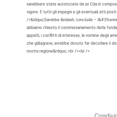
sarebbero state autorizzate da un Cda in composiz
vigore. E tutti gli impegni e gli eventuali atti po
/>&ldquo;Sarebbe &ndash; conclude – l&#39;ennes
abbiamo chiesto il commissariamento della fondazio
appalti, i conflitti di interesse, le nomine degli a
che gi&agrave; avrebbe dovuto far decollare il do
nostra regione&rdquo;.<br /><br />
Condivid