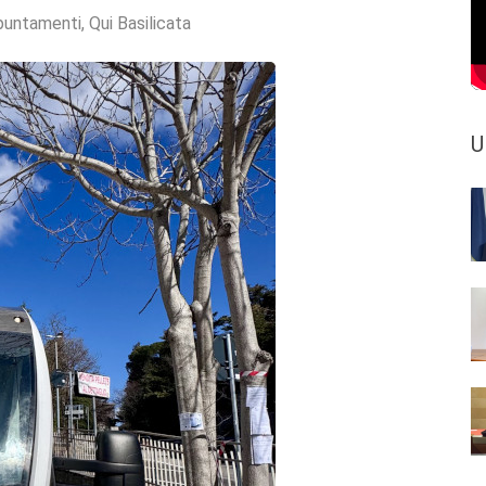
puntamenti
,
Qui Basilicata
U