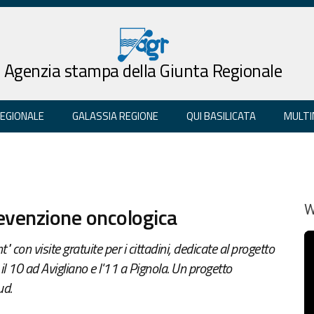
Agenzia stampa della Giunta Regionale
REGIONALE
GALASSIA REGIONE
QUI BASILICATA
MULTI
evenzione oncologica
W
 con visite gratuite per i cittadini, dedicate al progetto
l 10 ad Avigliano e l'11 a Pignola. Un progetto
ud.