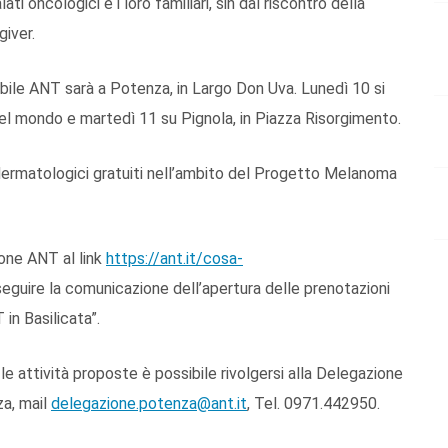
ti oncologici e i loro familiari, sin dal riscontro della
giver.
bile ANT sarà a Potenza, in Largo Don Uva. Lunedì 10 si
 nel mondo e martedì 11 su Pignola, in Piazza Risorgimento.
 dermatologici gratuiti nell’ambito del Progetto Melanoma
ione ANT al link
https://ant.it/cosa-
seguire la comunicazione dell’apertura delle prenotazioni
 in Basilicata”.
 le attività proposte è possibile rivolgersi alla Delegazione
za, mail
delegazione.potenza@ant.it
, Tel. 0971.442950.