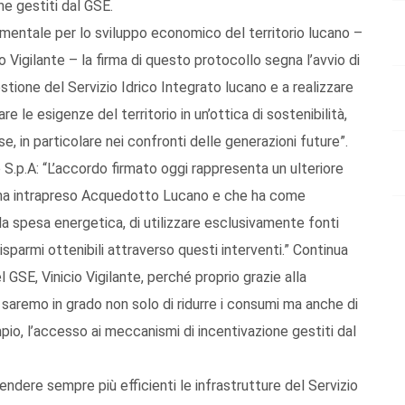
ne gestiti dal GSE.
amentale per lo sviluppo economico del territorio lucano –
Vigilante – la firma di questo protocollo segna l’avvio di
tione del Servizio Idrico Integrato lucano e a realizzare
e le esigenze del territorio in un’ottica di sostenibilità,
e, in particolare nei confronti delle generazioni future”.
.p.A: “L’accordo firmato oggi rappresenta un ulteriore
 ha intrapreso Acquedotto Lucano e che ha come
 la spesa energetica, di utilizzare esclusivamente fonti
 risparmi ottenibili attraverso questi interventi.” Continua
GSE, Vinicio Vigilante, perché proprio grazie alla
 saremo in grado non solo di ridurre i consumi ma anche di
io, l’accesso ai meccanismi di incentivazione gestiti dal
endere sempre più efficienti le infrastrutture del Servizio