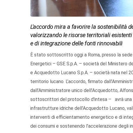
L'accordo mira a favorire la sostenibilità d
valorizzando le risorse territoriali esisten
e di integrazione delle fonti rinnovabili
È stato sottoscritto oggi a Roma, presso la sede d
Energetici – GSE S.p.A. – società del Ministero de
e Acquedotto Lucano S.p.A. – società nata nel 2002
territorio lucano. L’accordo, firmato dall’Amminis
dall’Amministratore unico dell’Acquedotto, Alfons
sottoscrittori del protocollo d'intesa – avrà una du
infrastrutture idriche dell’Acquedotto Lucano, valo
interventi di efficientamento energetico e di inte
dei consumi e sostenendo l’accelerazione degli inv