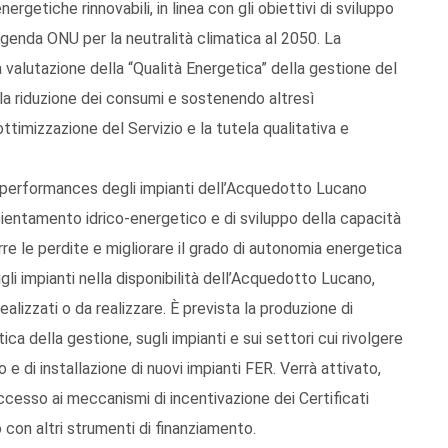
ergetiche rinnovabili, in linea con gli obiettivi di sviluppo
Agenda ONU per la neutralità climatica al 2050. La
a valutazione della “Qualità Energetica” della gestione del
a riduzione dei consumi e sostenendo altresì
ottimizzazione del Servizio e la tutela qualitativa e
e performances degli impianti dell’Acquedotto Lucano
icientamento idrico-energetico e di sviluppo della capacità
durre le perdite e migliorare il grado di autonomia energetica
ugli impianti nella disponibilità dell’Acquedotto Lucano,
realizzati o da realizzare. È prevista la produzione di
ica della gestione, sugli impianti e sui settori cui rivolgere
 e di installazione di nuovi impianti FER. Verrà attivato,
’accesso ai meccanismi di incentivazione dei Certificati
o con altri strumenti di finanziamento.