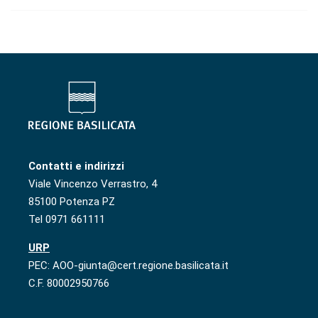
Contatti e indirizzi
Viale Vincenzo Verrastro, 4
85100 Potenza PZ
Tel 0971 661111
URP
PEC: AOO-giunta@cert.regione.basilicata.it
C.F. 80002950766