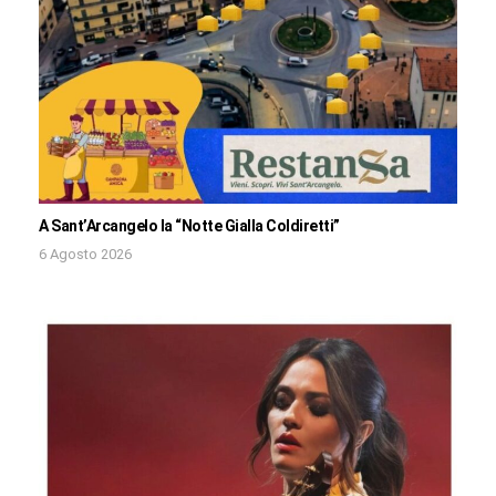
A Sant’Arcangelo la “Notte Gialla Coldiretti”
6 Agosto 2026