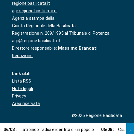
regione.basilicata.it
agr.regione.basilicata.it
Agenzia stampa della
Giunta Regionale della Basilicata
Registrazione n. 209/1995 al Tribunale di Potenza
agr@regione.basilicata.it
Direttore responsabile:
Massimo Brancati
Redazione
Link utili
Lista RSS
Note legali
Privacy
Area riservata
©2025 Regione Basilicata
06
/
08
:
Latronico: radici e identità di un popolo
06
/
08
:
Cicala: 