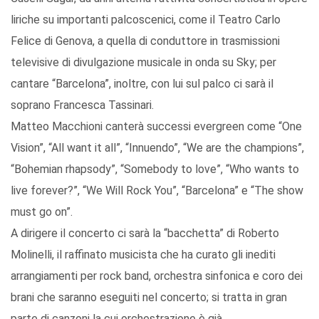
liriche su importanti palcoscenici, come il Teatro Carlo
Felice di Genova, a quella di conduttore in trasmissioni
televisive di divulgazione musicale in onda su Sky; per
cantare “Barcelona”, inoltre, con lui sul palco ci sarà il
soprano Francesca Tassinari.
Matteo Macchioni canterà successi evergreen come “One
Vision”, “All want it all”, “Innuendo”, “We are the champions”,
“Bohemian rhapsody”, “Somebody to love”, “Who wants to
live forever?”, “We Will Rock You”, “Barcelona” e “The show
must go on”.
A dirigere il concerto ci sarà la “bacchetta” di Roberto
Molinelli, il raffinato musicista che ha curato gli inediti
arrangiamenti per rock band, orchestra sinfonica e coro dei
brani che saranno eseguiti nel concerto; si tratta in gran
parte di canzoni la cui orchestrazione è già