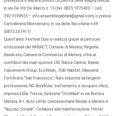
prevendita a Matera presso Orchestra della Magna Grecia,
in via De Viti De Marco n. 13 (tel. 0835.1973420 – cell.
392.9199935 – info.ensemblegabrieli@gmail.com) o presso
Cartolibreria Montemurro, in via delle Beccherie n.69
(0835.333411).
Quest’anno Festival Duni si realizza grazie ai patrocini
istituzionali del MIBACT, Comune di Matera, Regione
Basilicata, Camera di Commercio di Matera, oltre ai
contributi dei main sponsor UBI Banca Carime, Bawer,
Italcementi Group, EcoWash, , Edil Habitat, Masseria
Fortificata “San Francesco”, Raro industria detergenti
professionali, NG Bonifiche, trattamento e recupero rifiuti,
Impresa Edile Trezza, Gelateria “Orchidea” in via Roma a
Matera, B.t. Auto Linfer concessionaria Nissan a Matera e
“Nuzzaci Strade”. Collabora alla manifestazione l’Hotel