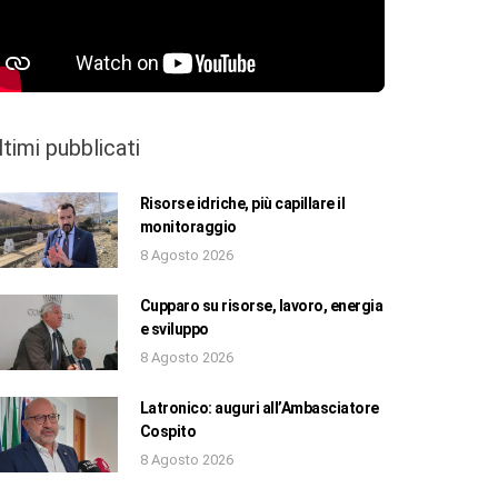
ltimi pubblicati
Risorse idriche, più capillare il
monitoraggio
8 Agosto 2026
Cupparo su risorse, lavoro, energia
e sviluppo
8 Agosto 2026
Latronico: auguri all’Ambasciatore
Cospito
8 Agosto 2026