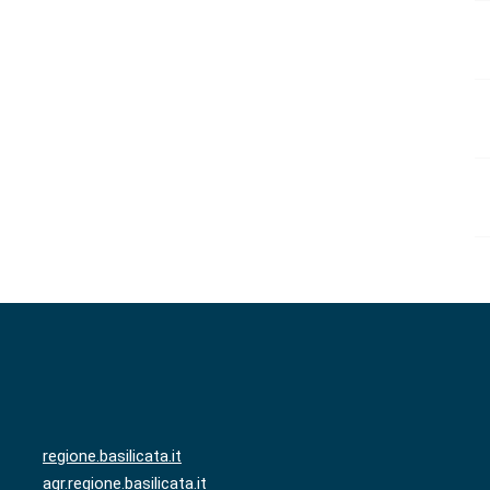
regione.basilicata.it
agr.regione.basilicata.it