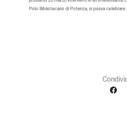
prossimo 20 marzo interverrò in un interessante
Polo Bibliotecario di Potenza, si possa celebrare 
Condivid