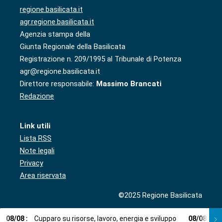
regione.basilicata.it
agr.regione.basilicata.it
Agenzia stampa della
Giunta Regionale della Basilicata
Registrazione n. 209/1995 al Tribunale di Potenza
agr@regione.basilicata.it
Direttore responsabile:
Massimo Brancati
Redazione
Link utili
Lista RSS
Note legali
Privacy
Area riservata
©2025 Regione Basilicata
08
/
08
:
Cupparo su risorse, lavoro, energia e sviluppo
08
/
08
:
L