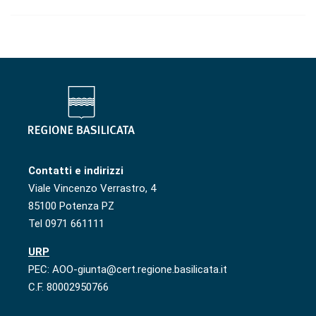
Contatti e indirizzi
Viale Vincenzo Verrastro, 4
85100 Potenza PZ
Tel 0971 661111
URP
PEC: AOO-giunta@cert.regione.basilicata.it
C.F. 80002950766