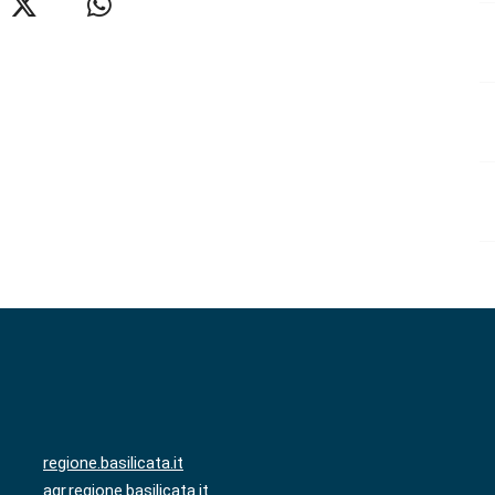
regione.basilicata.it
agr.regione.basilicata.it