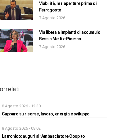
Viabilità, le riaperture prima di
Ferragosto
7 Agosto 2026
Via libera a impianti di accumulo
Bess a Melfi e Picerno
7 Agosto 2026
orrelati
8 Agosto 2026 - 12:30
Cupparo su risorse, lavoro, energia e sviluppo
8 Agosto 2026 - 08:02
Latronico: auguri all’Ambasciatore Cospito