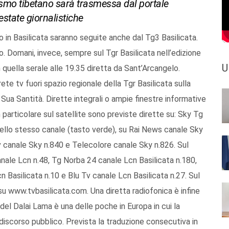
ismo tibetano sarà trasmessa dal portale
estate giornalistiche
 in Basilicata saranno seguite anche dal Tg3 Basilicata.
. Domani, invece, sempre sul Tgr Basilicata nell’edizione
U
quella serale alle 19.35 diretta da Sant’Arcangelo.
te tv fuori spazio regionale della Tgr Basilicata sulla
 Sua Santità. Dirette integrali o ampie finestre informative
 particolare sul satellite sono previste dirette su: Sky Tg
dello stesso canale (tasto verde), su Rai News canale Sky
 canale Sky n.840 e Telecolore canale Sky n.826. Sul
anale Lcn n.48, Tg Norba 24 canale Lcn Basilicata n.180,
 Basilicata n.10 e Blu Tv canale Lcn Basilicata n.27. Sul
su www.tvbasilicata.com. Una diretta radiofonica è infine
del Dalai Lama è una delle poche in Europa in cui la
iscorso pubblico. Prevista la traduzione consecutiva in