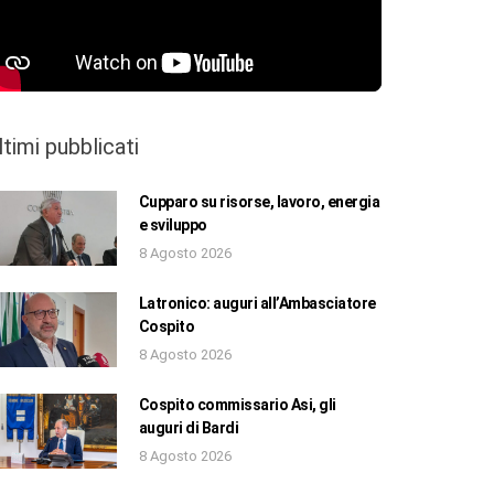
ltimi pubblicati
Cupparo su risorse, lavoro, energia
e sviluppo
8 Agosto 2026
Latronico: auguri all’Ambasciatore
Cospito
8 Agosto 2026
Cospito commissario Asi, gli
auguri di Bardi
8 Agosto 2026