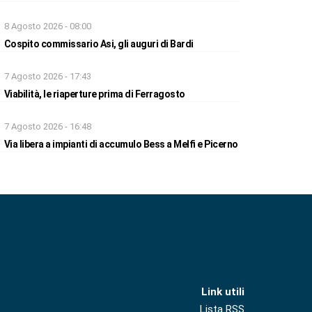
8 Agosto 2026 - 08:00
Cospito commissario Asi, gli auguri di Bardi
7 Agosto 2026 - 17:43
Viabilità, le riaperture prima di Ferragosto
7 Agosto 2026 - 16:48
Via libera a impianti di accumulo Bess a Melfi e Picerno
Link utili
Lista RSS