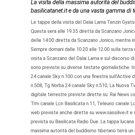
La visita della massima autorità del budd
basilicatanet.it e da una vasta gamma di t
Le tappe della visita del Dalai Lama Tenzin Gyatso
Questa sera alle 19.35 diretta da Scanzano Jonico
delle 14.00 diretta da Scanzano Jonico, mentre in 
Sempre domani dalle 10.20 alle 12.00 sulla terza re
visita a Scanzano del Dalai Lama e sul discorso di
sono previste su diverse testate giornalistiche. In
24 canale Sky n.100 con una finestra sull’Active 
n.508, Tg Norba 24 canale Sky n.510, La Nuova Tv
digitale terrestre previste dirette su: Rai News c
Trm canale Lcn Basilicata n.11, Teleuno canale Lcn
web previste anche dirette su www.sassilive.it e 
prevista su Basilicata Radio Due. La tappa lucana 
massima autorità del buddismo tibetano terrà un d