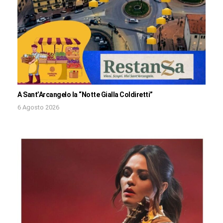
A Sant’Arcangelo la “Notte Gialla Coldiretti”
6 Agosto 2026