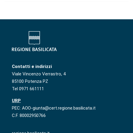
Contatti e indirizzi
Viale Vincenzo Verrastro, 4
85100 Potenza PZ
Tel 0971 661111
URP
PEC: AOO-giunta@cert.regione.basilicata.it
C.F. 80002950766