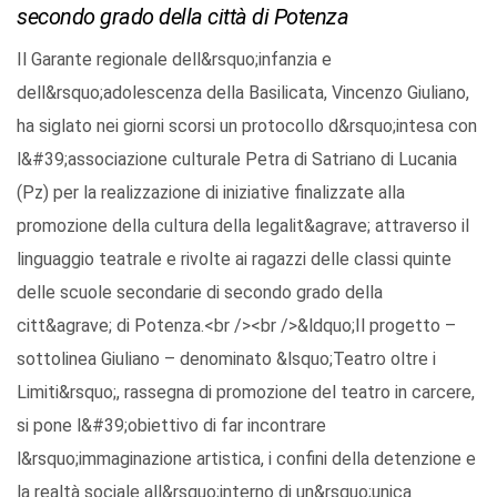
secondo grado della città di Potenza
Il Garante regionale dell&rsquo;infanzia e
dell&rsquo;adolescenza della Basilicata, Vincenzo Giuliano,
ha siglato nei giorni scorsi un protocollo d&rsquo;intesa con
l&#39;associazione culturale Petra di Satriano di Lucania
(Pz) per la realizzazione di iniziative finalizzate alla
promozione della cultura della legalit&agrave; attraverso il
linguaggio teatrale e rivolte ai ragazzi delle classi quinte
delle scuole secondarie di secondo grado della
citt&agrave; di Potenza.<br /><br />&ldquo;Il progetto –
sottolinea Giuliano – denominato &lsquo;Teatro oltre i
Limiti&rsquo;, rassegna di promozione del teatro in carcere,
si pone l&#39;obiettivo di far incontrare
l&rsquo;immaginazione artistica, i confini della detenzione e
la realtà sociale all&rsquo;interno di un&rsquo;unica