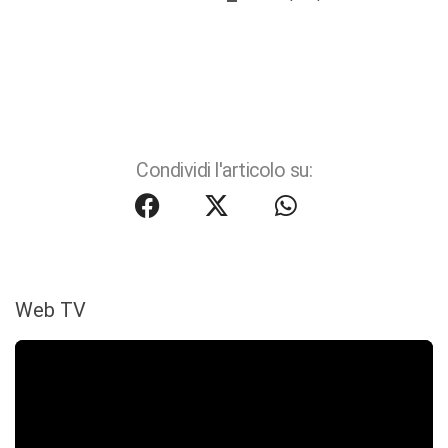
Condividi l'articolo su:
Web TV