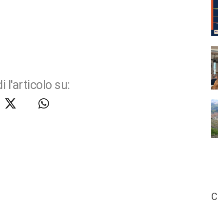
i l'articolo su:
C