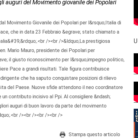
gli auguri del Movimento giovanile dei Popolari
dal Movimento Giovanile dei Popolari per l&rsquo;Italia di
 Pace, che in data 23 Febbraio &egrave; stato chiamato a
U
talia&#39;&rdquo;.<br /><br />&ldquo;La prestigiosa
en. Mario Mauro, presidente dei Popolari per
ave; il giusto riconoscimento per l&rsquo;impegno politico,
iere Pace a grandi risultati. Tale figura contribuisce
dirigente che ha saputo conquistare posizioni di rilievo
cita del Paese. Nuove sfide attendono il neo coordinatore
n contributo incisivo al Ppi. Al consigliere &ndash;
gliori auguri di buon lavoro da parte del movimento
dquo;.<br /><br /><br /><br />
Stampa questo articolo