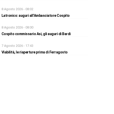
8 Agosto 2026 - 08:02
Latronico: auguri all’Ambasciatore Cospito
8 Agosto 2026 - 08:00
Cospito commissario Asi, gli auguri di Bardi
7 Agosto 2026 - 17:43
Viabilità, le riaperture prima di Ferragosto