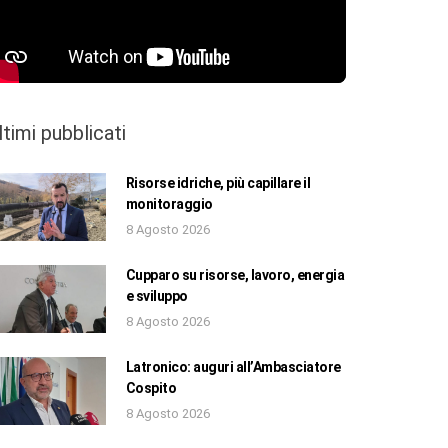
ltimi pubblicati
Risorse idriche, più capillare il
monitoraggio
8 Agosto 2026
Cupparo su risorse, lavoro, energia
e sviluppo
8 Agosto 2026
Latronico: auguri all’Ambasciatore
Cospito
8 Agosto 2026