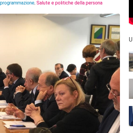
e programmazione
Salute e politiche della persona
,
U