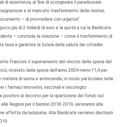
li di assistenza, al fine di scongiurare il paradossale
assegnazione e al mancato trasferimento delle risorse,
 documento – di provvedere con urgenza”.
co più di 2 miliardi di euro e la quota a cui la Basilicata
evidente – conclude la relazione – come il trasferimento di
a tesa a garantire la tutela della salute dei cittadini
dente Franconi: il superamento del vincolo della spesa del
tico, ricavato dalla spesa dell’anno 2004 meno l’1,4 per
n materia di sisma e antincendio, in modo particolare nelle
er i farmaci innovativi, vaccinali e oncologici.
 positivo al decreto per la ripartizione del fondo sul
 alle Regioni per il biennio 2018-2019, serviranno alla
e affette da ludopatia. Alla Basilicata verranno destinati
2019.