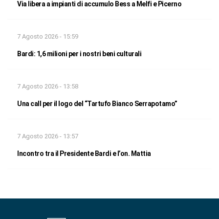
Via libera a impianti di accumulo Bess a Melfi e Picerno
7 Agosto 2026 - 15:59
Bardi: 1,6 milioni per i nostri beni culturali
7 Agosto 2026 - 13:58
Una call per il logo del “Tartufo Bianco Serrapotamo”
7 Agosto 2026 - 13:57
Incontro tra il Presidente Bardi e l’on. Mattia