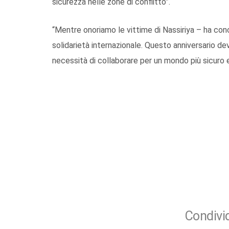
sicurezza nelle zone di conflitto”.
“Mentre onoriamo le vittime di Nassiriya – ha con
solidarietà internazionale. Questo anniversario de
necessità di collaborare per un mondo più sicuro 
Condivid