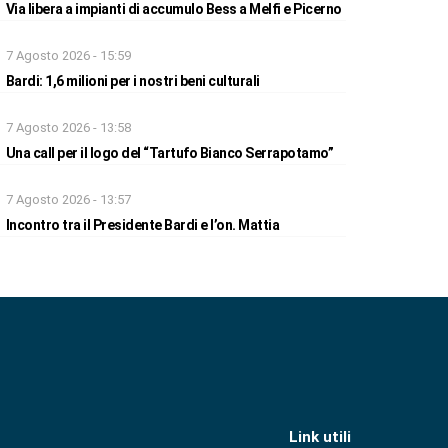
Via libera a impianti di accumulo Bess a Melfi e Picerno
7 Agosto 2026 - 15:59
Bardi: 1,6 milioni per i nostri beni culturali
7 Agosto 2026 - 13:58
Una call per il logo del “Tartufo Bianco Serrapotamo”
7 Agosto 2026 - 13:57
Incontro tra il Presidente Bardi e l’on. Mattia
Link utili