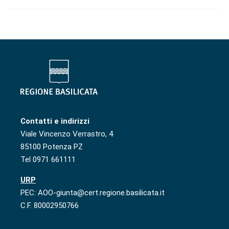
Contatti e indirizzi
Viale Vincenzo Verrastro, 4
85100 Potenza PZ
Tel 0971 661111
URP
PEC: AOO-giunta@cert.regione.basilicata.it
C.F. 80002950766