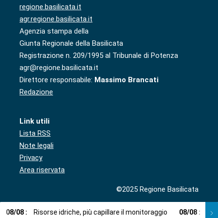
regione.basilicata.it
agr.regione.basilicata.it
Agenzia stampa della
Giunta Regionale della Basilicata
Registrazione n. 209/1995 al Tribunale di Potenza
agr@regione.basilicata.it
Direttore responsabile:
Massimo Brancati
Redazione
Link utili
Lista RSS
Note legali
Privacy
Area riservata
©2025 Regione Basilicata
08
/
08
:
Risorse idriche, più capillare il monitoraggio
08
/
08
:
Cup