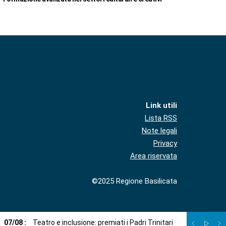
Link utili
Lista RSS
Note legali
Privacy
Area riservata
©2025 Regione Basilicata
07
/
08
:
Teatro e inclusione: premiati i Padri Trinitari
07
/
08
:
Sto