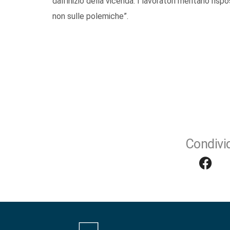
dall’inizio della vicenda. I lavoratori meritano ris
non sulle polemiche”.
Condivid