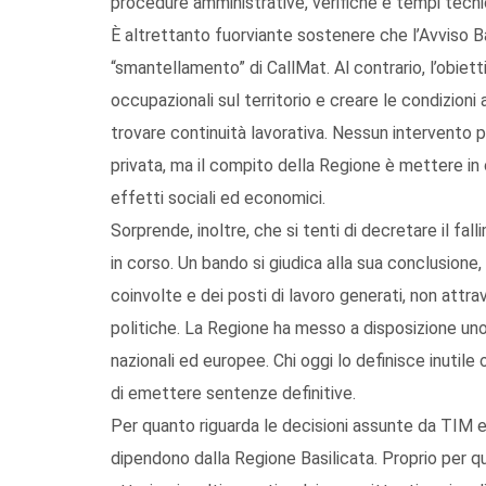
procedure amministrative, verifiche e tempi tecni
È altrettanto fuorviante sostenere che l’Avviso B
“smantellamento” di CallMat. Al contrario, l’obiet
occupazionali sul territorio e creare le condizioni
trovare continuità lavorativa. Nessun intervento pu
privata, ma il compito della Regione è mettere in 
effetti sociali ed economici.
Sorprende, inoltre, che si tenti di decretare il fa
in corso. Un bando si giudica alla sua conclusione,
coinvolte e dei posti di lavoro generati, non att
politiche. La Regione ha messo a disposizione un
nazionali ed europee. Chi oggi lo definisce inutile
di emettere sentenze definitive.
Per quanto riguarda le decisioni assunte da TIM 
dipendono dalla Regione Basilicata. Proprio per qu