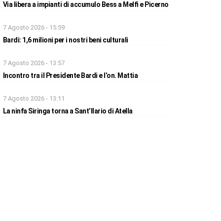
Via libera a impianti di accumulo Bess a Melfi e Picerno
7 Agosto 2026 - 15:59
Bardi: 1,6 milioni per i nostri beni culturali
7 Agosto 2026 - 13:57
Incontro tra il Presidente Bardi e l’on. Mattia
7 Agosto 2026 - 13:11
La ninfa Siringa torna a Sant’Ilario di Atella