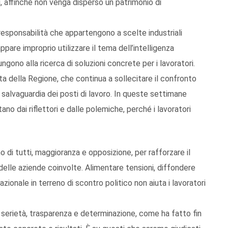
li, affinché non venga disperso un patrimonio di
 responsabilità che appartengono a scelte industriali
are improprio utilizzare il tema dell’intelligenza
ungono alla ricerca di soluzioni concrete per i lavoratori.
ta della Regione, che continua a sollecitare il confronto
la salvaguardia dei posti di lavoro. In queste settimane
no dai riflettori e dalle polemiche, perché i lavoratori
 di tutti, maggioranza e opposizione, per rafforzare il
delle aziende coinvolte. Alimentare tensioni, diffondere
azionale in terreno di scontro politico non aiuta i lavoratori
n serietà, trasparenza e determinazione, come ha fatto fin