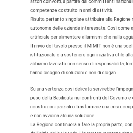
attori coinvolti, a partire dai committenti naziona
competenze costruito in anni di attività.
Risulta pertanto singolare attribuire alla Regione
autonome delle aziende interessate. Così come app
artificiale per alimentare allarmismi che nulla aggi
Il rinvio del tavolo presso il MIMIT non è una scel
istituzionale e a sostenere ogni iniziativa utile al
abbiamo lavorato con senso di responsabilità, lonta
hanno bisogno di soluzioni e non di slogan.
Su una vertenza così delicata servirebbe l’impegno
peso della Basilicata nei confronti del Governo e 
ricostruzioni parziali o trasformare una crisi occup
e non avvicina alcuna soluzione.
La Regione continuerà a fare la propria parte, co