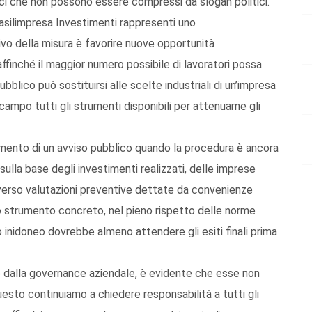
ci che non possono essere compressi da slogan politici.
asilimpresa Investimenti rappresenti uno
tivo della misura è favorire nuove opportunità
 affinché il maggior numero possibile di lavoratori possa
bblico può sostituirsi alle scelte industriali di un’impresa
campo tutti gli strumenti disponibili per attenuarne gli
llimento di un avviso pubblico quando la procedura è ancora
 sulla base degli investimenti realizzati, delle imprese
raverso valutazioni preventive dettate da convenienze
o strumento concreto, nel pieno rispetto delle norme
 o inidoneo dovrebbe almeno attendere gli esiti finali prima
e dalla governance aziendale, è evidente che esse non
esto continuiamo a chiedere responsabilità a tutti gli