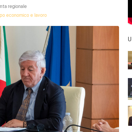
nta regionale
ppo economico e lavoro
U