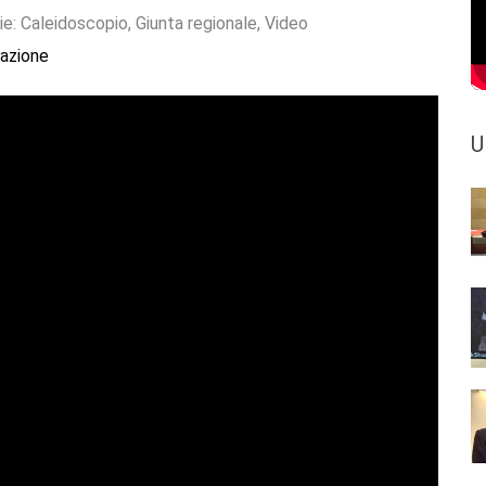
ie:
Caleidoscopio
,
Giunta regionale
,
Video
azione
U