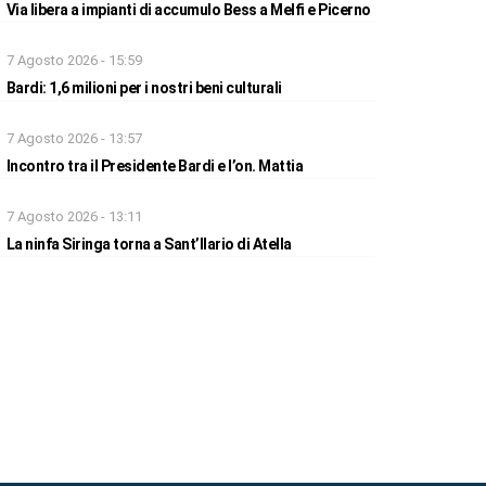
Via libera a impianti di accumulo Bess a Melfi e Picerno
7 Agosto 2026 - 15:59
Bardi: 1,6 milioni per i nostri beni culturali
7 Agosto 2026 - 13:57
Incontro tra il Presidente Bardi e l’on. Mattia
7 Agosto 2026 - 13:11
La ninfa Siringa torna a Sant’Ilario di Atella