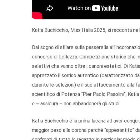
Katia Buchicchio, Miss Italia 2025, si racconta nel
Dal sogno di sfilare sulla passerella all’incorona
concorso di bellezza. Competizione storica che, ne
selettivi che vanno oltre i canoni estetici. Di Katia
apprezzato il sorriso autentico (caratterizzato da
durante le selezioni) e il suo attaccamento alla fa
scientifico di Potenza “Pier Paolo Pasolini”, Katia 
e – assicura – non abbandonerà gli studi.
Katia Buchicchio è la prima lucana ad aver conquis
maggior peso alla corona perché “appesantito” dal
confronti di tutte le ragazze, in particolar modo d