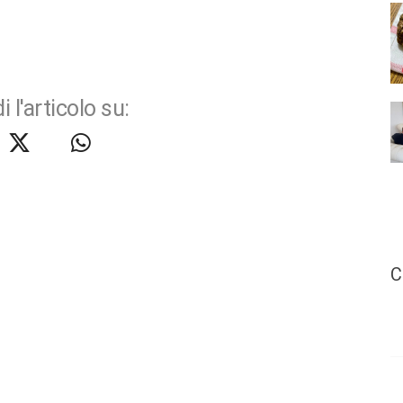
i l'articolo su:
C