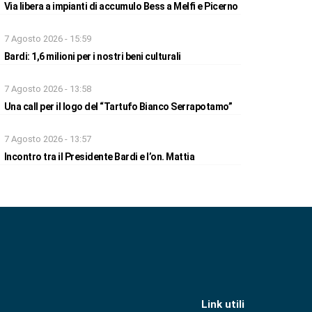
Via libera a impianti di accumulo Bess a Melfi e Picerno
7 Agosto 2026 - 15:59
Bardi: 1,6 milioni per i nostri beni culturali
7 Agosto 2026 - 13:58
Una call per il logo del “Tartufo Bianco Serrapotamo”
7 Agosto 2026 - 13:57
Incontro tra il Presidente Bardi e l’on. Mattia
Link utili