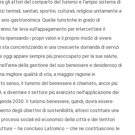
a gli attori del comparto del turismo e l’ampio sistema di
 termali, sanitari, sportivi, culturali, religiosi unitamente a
ra eno-gastronomica. Quelle turistiche in grado di
ranno far leva sull'appagamento per intercettare il
ripensando i propri valori e il proprio modo di vivere.
 si sta concretizzando in una crescente domanda di servizi
ore oggi appare sempre più preoccupato per la sua salute,
i nell’area della gestione del suo benessere e desideroso di
na migliore qualità di vita, a maggior ragione in
o senso, il turismo del benessere è chiamato, ancor più
 a diventare il settore più avanzato nell’applicazione dei
l’Agenda 2030. Il turismo benessere, quindi, dovrà essere
nto degli obiettivi di sostenibilità, altresì costituire una
 processi sociali ed economici della città e dei territori
trutture – ha concluso Latronico – che ne costituiscono le