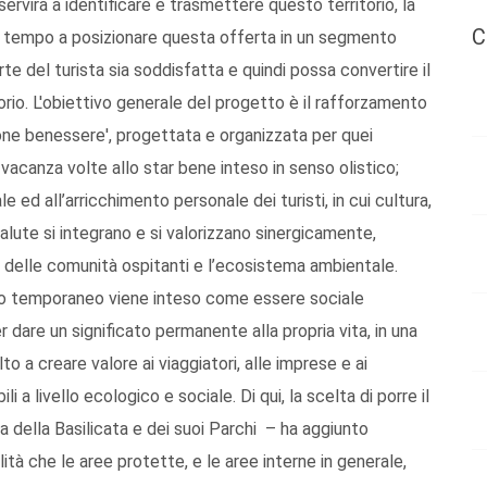
servirà a identificare e trasmettere questo territorio, la
C
sso tempo a posizionare questa offerta in un segmento
e del turista sia soddisfatta e quindi possa convertire il
itorio. L'obiettivo generale del progetto è il rafforzamento
ione benessere', progettata e organizzata per quei
vacanza volte allo star bene inteso in senso olistico;
 ed all’arricchimento personale dei turisti, in cui cultura,
alute si integrano e si valorizzano sinergicamente,
 delle comunità ospitanti e l’ecosistema ambientale.
dino temporaneo viene inteso come essere sociale
per dare un significato permanente alla propria vita, in una
o a creare valore ai viaggiatori, alle imprese e ai
 a livello ecologico e sociale. Di qui, la scelta di porre il
a della Basilicata e dei suoi Parchi – ha aggiunto
tà che le aree protette, e le aree interne in generale,