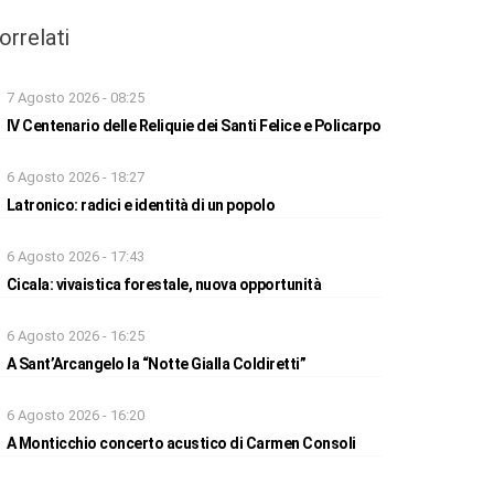
orrelati
7 Agosto 2026 - 08:25
IV Centenario delle Reliquie dei Santi Felice e Policarpo
6 Agosto 2026 - 18:27
Latronico: radici e identità di un popolo
6 Agosto 2026 - 17:43
Cicala: vivaistica forestale, nuova opportunità
6 Agosto 2026 - 16:25
A Sant’Arcangelo la “Notte Gialla Coldiretti”
6 Agosto 2026 - 16:20
A Monticchio concerto acustico di Carmen Consoli