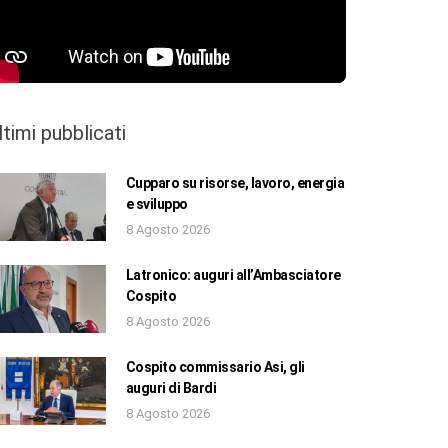
ltimi pubblicati
Cupparo su risorse, lavoro, energia
e sviluppo
8 Agosto 2026
Latronico: auguri all’Ambasciatore
Cospito
8 Agosto 2026
Cospito commissario Asi, gli
auguri di Bardi
8 Agosto 2026