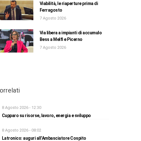
Viabilità, le riaperture prima di
Ferragosto
7 Agosto 2026
Via libera a impianti di accumulo
Bess a Melfi e Picerno
7 Agosto 2026
orrelati
8 Agosto 2026 - 12:30
Cupparo su risorse, lavoro, energia e sviluppo
8 Agosto 2026 - 08:02
Latronico: auguri all’Ambasciatore Cospito