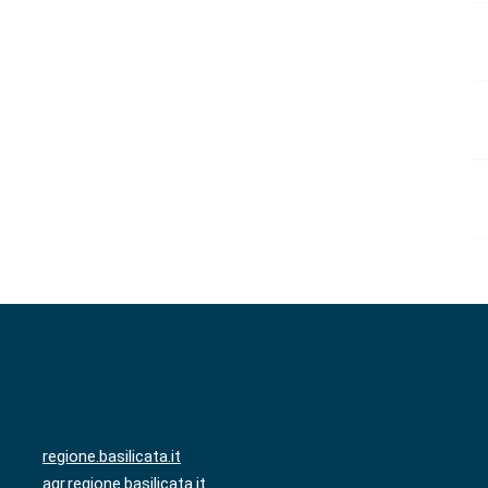
regione.basilicata.it
agr.regione.basilicata.it