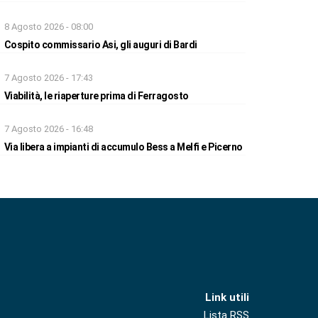
8 Agosto 2026 - 08:00
Cospito commissario Asi, gli auguri di Bardi
7 Agosto 2026 - 17:43
Viabilità, le riaperture prima di Ferragosto
7 Agosto 2026 - 16:48
Via libera a impianti di accumulo Bess a Melfi e Picerno
Link utili
Lista RSS