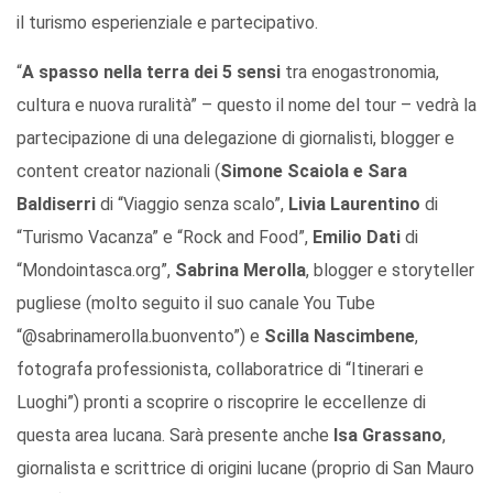
il turismo esperienziale e partecipativo.
“
A spasso nella terra dei 5 sensi
tra enogastronomia,
cultura e nuova ruralità” – questo il nome del tour – vedrà la
partecipazione di una delegazione di giornalisti, blogger e
content creator nazionali (
Simone Scaiola e Sara
Baldiserri
di “Viaggio senza scalo”,
Livia Laurentino
di
“Turismo Vacanza” e “Rock and Food”,
Emilio Dati
di
“Mondointasca.org”,
Sabrina Merolla
, blogger e storyteller
pugliese (molto seguito il suo canale You Tube
“@sabrinamerolla.buonvento”) e
Scilla Nascimbene
,
fotografa professionista, collaboratrice di “Itinerari e
Luoghi”) pronti a scoprire o riscoprire le eccellenze di
questa area lucana. Sarà presente anche
Isa Grassano
,
giornalista e scrittrice di origini lucane (proprio di San Mauro