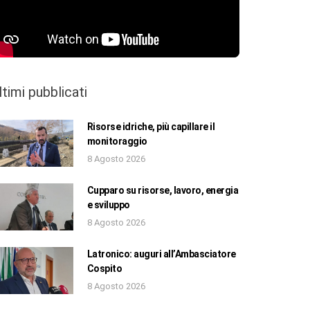
ltimi pubblicati
Risorse idriche, più capillare il
monitoraggio
8 Agosto 2026
Cupparo su risorse, lavoro, energia
e sviluppo
8 Agosto 2026
Latronico: auguri all’Ambasciatore
Cospito
8 Agosto 2026