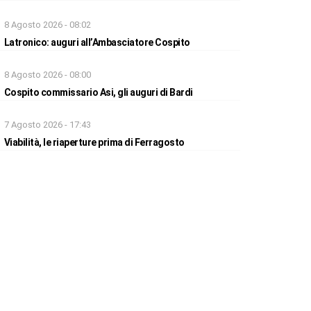
8 Agosto 2026 - 08:02
Latronico: auguri all’Ambasciatore Cospito
8 Agosto 2026 - 08:00
Cospito commissario Asi, gli auguri di Bardi
7 Agosto 2026 - 17:43
Viabilità, le riaperture prima di Ferragosto