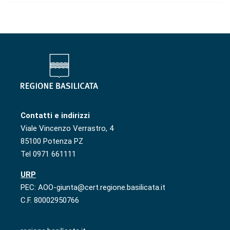
Contatti e indirizzi
Viale Vincenzo Verrastro, 4
85100 Potenza PZ
Tel 0971 661111
URP
PEC: AOO-giunta@cert.regione.basilicata.it
C.F. 80002950766