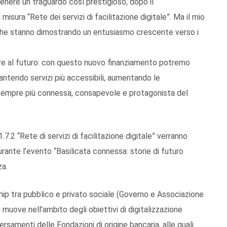
enere un traguardo così prestigioso, dopo il
sura “Rete dei servizi di facilitazione digitale”. Ma il mio
i, che stanno dimostrando un entusiasmo crescente verso i
are al futuro: con questo nuovo finanziamento potremo
arantendo servizi più accessibili, aumentando le
sempre più connessa, consapevole e protagonista del
7.2 “Rete di servizi di facilitazione digitale” verranno
rante l’evento “Basilicata connessa: storie di futuro
za.
ship tra pubblico e privato sociale (Governo e Associazione
i muove nell’ambito degli obiettivi di digitalizzazione
samenti delle Fondazioni di origine bancaria, alle quali