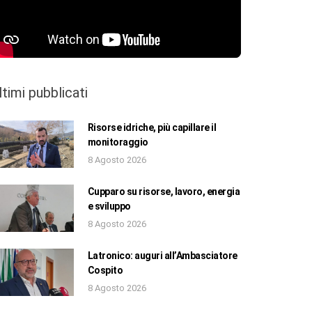
ltimi pubblicati
Risorse idriche, più capillare il
monitoraggio
8 Agosto 2026
Cupparo su risorse, lavoro, energia
e sviluppo
8 Agosto 2026
Latronico: auguri all’Ambasciatore
Cospito
8 Agosto 2026