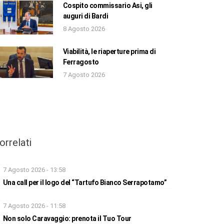
Cospito commissario Asi, gli
auguri di Bardi
8 Agosto 2026
Viabilità, le riaperture prima di
Ferragosto
7 Agosto 2026
orrelati
7 Agosto 2026 - 13:58
Una call per il logo del “Tartufo Bianco Serrapotamo”
7 Agosto 2026 - 11:58
Non solo Caravaggio: prenota il Tuo Tour