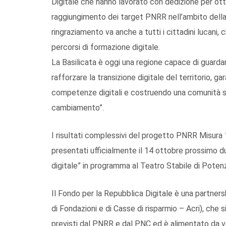
Digitale che hanno lavorato con dedizione per ott
raggiungimento dei target PNRR nell’ambito della mi
ringraziamento va anche a tutti i cittadini lucan
percorsi di formazione digitale.
La Basilicata è oggi una regione capace di guard
rafforzare la transizione digitale del territorio, g
competenze digitali e costruendo una comunità 
cambiamento”.
I risultati complessivi del progetto PNRR Misura 1.
presentati ufficialmente il 14 ottobre prossimo du
digitale” in programma al Teatro Stabile di Poten
Il Fondo per la Repubblica Digitale è una partner
di Fondazioni e di Casse di risparmio – Acri), che s
previsti dal PNRR e dal PNC ed è alimentato da ver