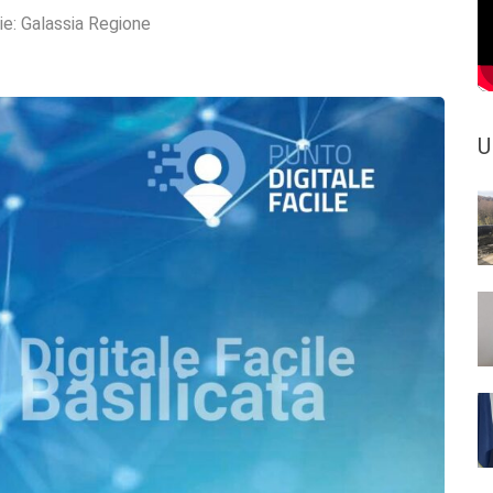
ie:
Galassia Regione
U