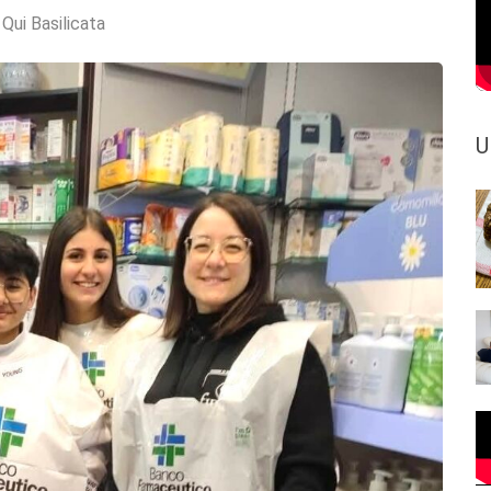
:
Qui Basilicata
U