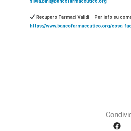
silvia.bini@bancofarmaceutico.org
Recupero Farmaci Validi
– Per info su come 
https://www.bancofarmaceutico.org/cosa-fac
Condivid