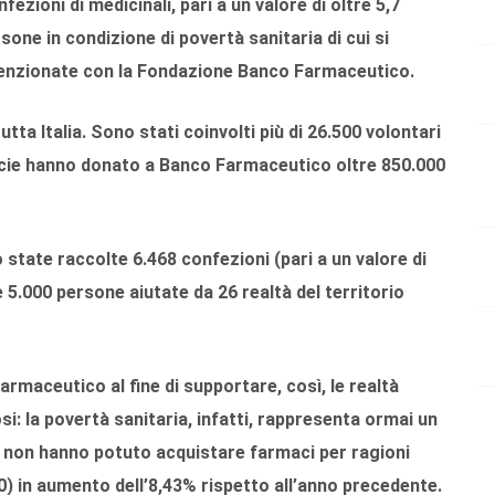
ezioni di medicinali, pari a un valore di oltre 5,7
one in condizione di povertà sanitaria di cui si
venzionate con la Fondazione Banco Farmaceutico.
utta Italia. Sono stati coinvolti più di 26.500 volontari
rmacie hanno donato a Banco Farmaceutico oltre 850.000
 state raccolte
6.468 confezioni
(pari a un valore di
e
5.000 persone
aiutate da
26 realtà
del territorio
maceutico al fine di supportare, così, le realtà
i: la povertà sanitaria, infatti, rappresenta ormai un
 non hanno potuto acquistare farmaci per ragioni
) in aumento dell’8,43% rispetto all’anno precedente.