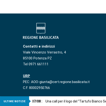
Contatti e indirizzi
Viale Vincenzo Verrastro, 4
85100 Potenza PZ
Tel 0971 661111
URP
PEC: AOO-giunta@cert.regione.basilicata.it
C.F. 80002950766
ULTIME NOTIZIE
07
/
08
:
Una call per il logo del “Tartufo Bianco