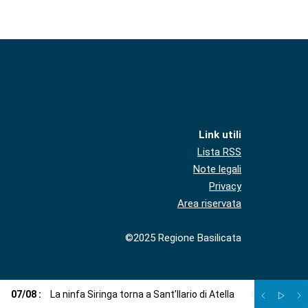
Link utili
Lista RSS
Note legali
Privacy
Area riservata
©2025 Regione Basilicata
07
/
08
:
La ninfa Siringa torna a Sant’Ilario di Atella
07
/
08
:
Voci