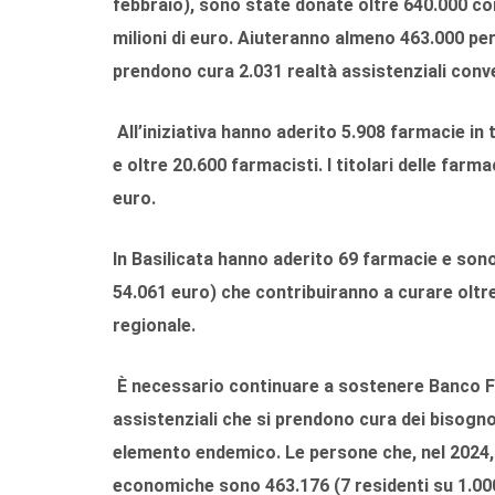
febbraio), sono state donate oltre 640.000 conf
milioni di euro. Aiuteranno almeno 463.000 pers
prendono cura 2.031 realtà assistenziali con
All’iniziativa hanno aderito 5.908 farmacie in t
e oltre 20.600 farmacisti. I titolari delle fa
euro.
In
Basilicata
hanno aderito
69 farmacie
e sono
54.061 euro
) che contribuiranno a curare oltr
regionale.
È necessario continuare a sostenere Banco Far
assistenziali che si prendono cura dei bisognos
elemento endemico. Le persone che, nel 2024,
economiche sono 463.176 (7 residenti su 1.000