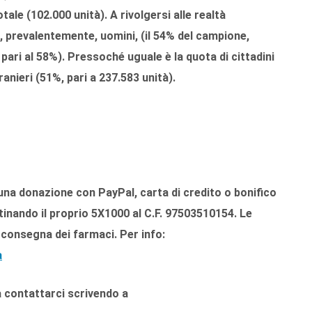
tale (102.000 unità). A rivolgersi alle realtà
, prevalentemente, uomini, (il 54% del campione,
 pari al 58%). Pressoché uguale è la quota di cittadini
tranieri (51%, pari a 237.583 unità).
 una donazione con PayPal, carta di credito o bonifico
inando il proprio 5X1000 al C.F. 97503510154. Le
 consegna dei farmaci. Per info:
a
a contattarci scrivendo a