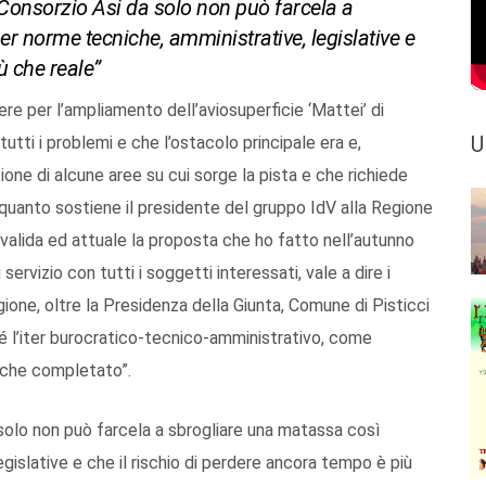
 il Consorzio Asi da solo non può farcela a
r norme tecniche, amministrative, legislative e
ù che reale”
re per l’ampliamento dell’aviosuperficie ‘Mattei’ di
U
utti i problemi e che l’ostacolo principale era e,
ione di alcune aree su cui sorge la pista e che richiede
quanto sostiene il presidente del gruppo IdV alla Regione
valida ed attuale la proposta che ho fatto nell’autunno
rvizio con tutti i soggetti interessati, vale a dire i
ione, oltre la Presidenza della Giunta, Comune di Pisticci
hé l’iter burocratico-tecnico-amministrativo, come
o che completato”.
 solo non può farcela a sbrogliare una matassa così
islative e che il rischio di perdere ancora tempo è più