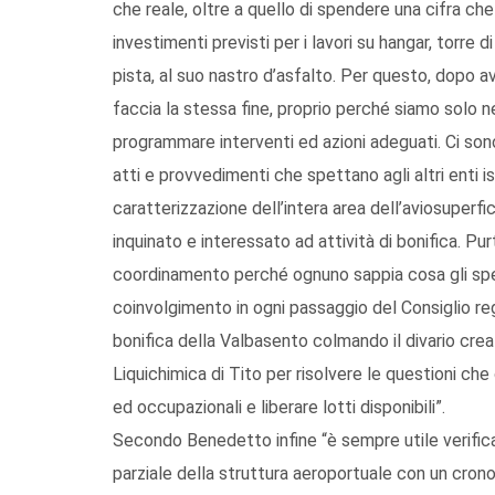
che reale, oltre a quello di spendere una cifra che 
investimenti previsti per i lavori su hangar, torre d
pista, al suo nastro d’asfalto. Per questo, dopo a
faccia la stessa fine, proprio perché siamo solo n
programmare interventi ed azioni adeguati. Ci son
atti e provvedimenti che spettano agli altri enti ist
caratterizzazione dell’intera area dell’aviosuperf
inquinato e interessato ad attività di bonifica. 
coordinamento perché ognuno sappia cosa gli spetta
coinvolgimento in ogni passaggio del Consiglio re
bonifica della Valbasento colmando il divario creat
Liquichimica di Tito per risolvere le questioni ch
ed occupazionali e liberare lotti disponibili”.
Secondo Benedetto infine “è sempre utile verifica
parziale della struttura aeroportuale con un cron