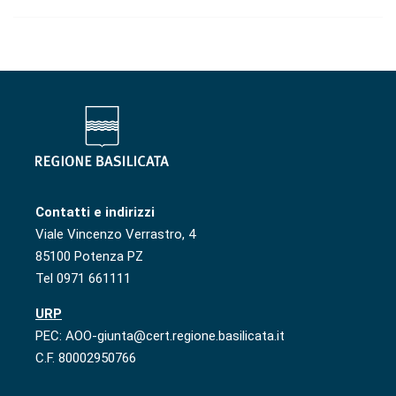
Contatti e indirizzi
Viale Vincenzo Verrastro, 4
85100 Potenza PZ
Tel 0971 661111
URP
PEC: AOO-giunta@cert.regione.basilicata.it
C.F. 80002950766