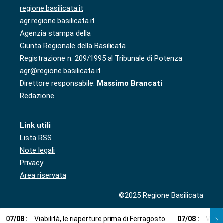
regione.basilicata.it
agr.regione.basilicata.it
Agenzia stampa della
Giunta Regionale della Basilicata
Registrazione n. 209/1995 al Tribunale di Potenza
agr@regione.basilicata.it
Direttore responsabile:
Massimo Brancati
Redazione
Link utili
Lista RSS
Note legali
Privacy
Area riservata
©2025 Regione Basilicata
07
/
08
:
Viabilità, le riaperture prima di Ferragosto
07
/
08
:
Via l