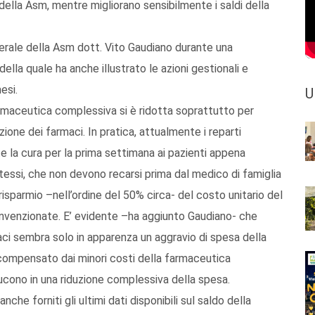
della Asm, mentre migliorano sensibilmente i saldi della
enerale della Asm dott. Vito Gaudiano durante una
lla quale ha anche illustrato le azioni gestionali e
esi.
U
armaceutica complessiva si è ridotta soprattutto per
uzione dei farmaci. In pratica, attualmente i reparti
 la cura per la prima settimana ai pazienti appena
stessi, che non devono recarsi prima dal medico di famiglia
risparmio –nell’ordine del 50% circa- del costo unitario del
nvenzionate. E’ evidente –ha aggiunto Gaudiano- che
aci sembra solo in apparenza un aggravio di spesa della
ompensato dai minori costi della farmaceutica
aducono in una riduzione complessiva della spesa.
nche forniti gli ultimi dati disponibili sul saldo della