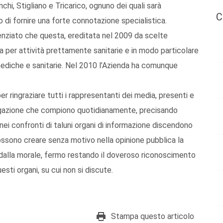
inchi, Stigliano e Tricarico, ognuno dei quali sarà
C
do di fornire una forte connotazione specialistica.
enziato che questa, ereditata nel 2009 da scelte
a per attività prettamente sanitarie e in modo particolare
mediche e sanitarie. Nel 2010 l’Azienda ha comunque
per ringraziare tutti i rappresentanti dei media, presenti e
vulgazione che compiono quotidianamente, precisando
i nei confronti di taluni organi di informazione discendono
possono creare senza motivo nella opinione pubblica la
dalla morale, fermo restando il doveroso riconoscimento
esti organi, su cui non si discute.
Stampa questo articolo