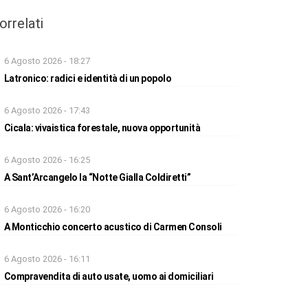
orrelati
6 Agosto 2026 - 18:27
Latronico: radici e identità di un popolo
6 Agosto 2026 - 17:43
Cicala: vivaistica forestale, nuova opportunità
6 Agosto 2026 - 16:25
A Sant’Arcangelo la “Notte Gialla Coldiretti”
6 Agosto 2026 - 16:20
A Monticchio concerto acustico di Carmen Consoli
6 Agosto 2026 - 16:11
Compravendita di auto usate, uomo ai domiciliari