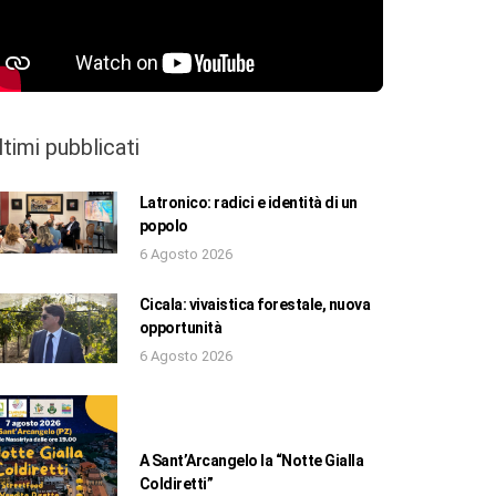
ltimi pubblicati
Latronico: radici e identità di un
popolo
6 Agosto 2026
Cicala: vivaistica forestale, nuova
opportunità
6 Agosto 2026
A Sant’Arcangelo la “Notte Gialla
Coldiretti”