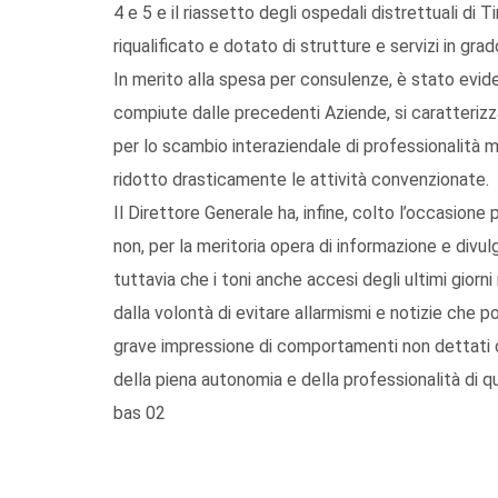
4 e 5 e il riassetto degli ospedali distrettuali di T
riqualificato e dotato di strutture e servizi in gra
In merito alla spesa per consulenze, è stato evid
compiute dalle precedenti Aziende, si caratterizz
per lo scambio interaziendale di professionalità 
ridotto drasticamente le attività convenzionate.
Il Direttore Generale ha, infine, colto l’occasione 
non, per la meritoria opera di informazione e di
tuttavia che i toni anche accesi degli ultimi giorn
dalla volontà di evitare allarmismi e notizie che 
grave impressione di comportamenti non dettati 
della piena autonomia e della professionalità di qu
bas 02