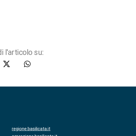
i l'articolo su:
regione.basilicata.it