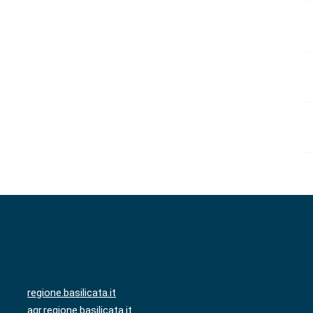
regione.basilicata.it
agr.regione.basilicata.it