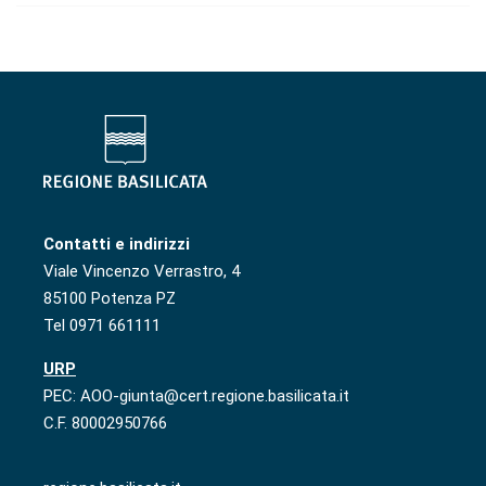
Contatti e indirizzi
Viale Vincenzo Verrastro, 4
85100 Potenza PZ
Tel 0971 661111
URP
PEC: AOO-giunta@cert.regione.basilicata.it
C.F. 80002950766