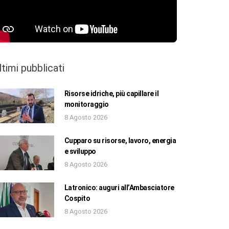
ltimi pubblicati
Risorse idriche, più capillare il
monitoraggio
8 Agosto 2026
Cupparo su risorse, lavoro, energia
e sviluppo
8 Agosto 2026
Latronico: auguri all’Ambasciatore
Cospito
8 Agosto 2026