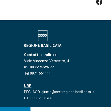
Contatti e indirizzi
Viale Vincenzo Verrastro, 4
85100 Potenza PZ
Tel 0971 661111
URP
PEC: AOO-giunta@cert.regione.basilicata.it
C.F. 80002950766