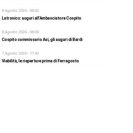
8 Agosto 2026 - 08:02
Latronico: auguri all’Ambasciatore Cospito
8 Agosto 2026 - 08:00
Cospito commissario Asi, gli auguri di Bardi
7 Agosto 2026 - 17:43
Viabilità, le riaperture prima di Ferragosto