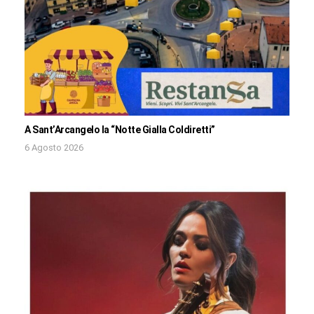
A Sant’Arcangelo la “Notte Gialla Coldiretti”
6 Agosto 2026