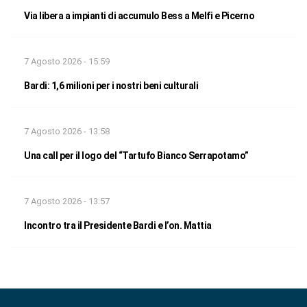
Via libera a impianti di accumulo Bess a Melfi e Picerno
7 Agosto 2026 - 15:59
Bardi: 1,6 milioni per i nostri beni culturali
7 Agosto 2026 - 13:58
Una call per il logo del “Tartufo Bianco Serrapotamo”
7 Agosto 2026 - 13:57
Incontro tra il Presidente Bardi e l’on. Mattia