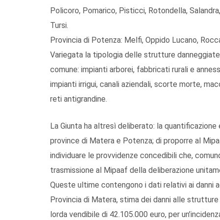
Policoro, Pomarico, Pisticci, Rotondella, Salandra
Tursi.
Provincia di Potenza: Melfi, Oppido Lucano, Rocc
Variegata la tipologia delle strutture danneggiat
comune: impianti arborei, fabbricati rurali e annessi
impianti irrigui, canali aziendali, scorte morte, mac
reti antigrandine.
La Giunta ha altresì deliberato: la quantificazion
province di Matera e Potenza; di proporre al Mipaaf
individuare le provvidenze concedibili che, comunq
trasmissione al Mipaaf della deliberazione unitame
Queste ultime contengono i dati relativi ai danni a
Provincia di Matera, stima dei danni alle struttur
lorda vendibile di 42.105.000 euro, per un’incidenz