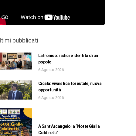
ltimi pubblicati
Latronico: radici e identità di un
popolo
6 Agosto 2026
Cicala: vivaistica forestale, nuova
opportunità
6 Agosto 2026
A Sant’Arcangelo la “Notte Gialla
Coldiretti”