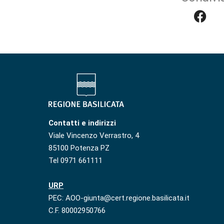
Contatti e indirizzi
Viale Vincenzo Verrastro, 4
85100 Potenza PZ
Tel 0971 661111
URP
PEC: AOO-giunta@cert.regione.basilicata.it
C.F. 80002950766