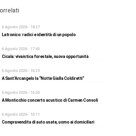
orrelati
6 Agosto 2026 - 18:27
Latronico: radici e identità di un popolo
6 Agosto 2026 - 17:43
Cicala: vivaistica forestale, nuova opportunità
6 Agosto 2026 - 16:25
A Sant’Arcangelo la “Notte Gialla Coldiretti”
6 Agosto 2026 - 16:20
A Monticchio concerto acustico di Carmen Consoli
6 Agosto 2026 - 16:11
Compravendita di auto usate, uomo ai domiciliari