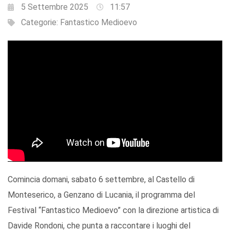
5 Settembre 2025
11:57
Categorie:
Fantastico Medioevo
Comincia domani, sabato 6 settembre, al Castello di
Monteserico, a Genzano di Lucania, il programma del
Festival “Fantastico Medioevo” con la direzione artistica di
Davide Rondoni, che punta a raccontare i luoghi del