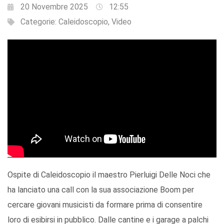
20 Novembre 2025
12:55
Categorie:
Caleidoscopio
,
Video
Ospite di Caleidoscopio il maestro Pierluigi Delle Noci che
ha lanciato una call con la sua associazione Boom per
cercare giovani musicisti da formare prima di consentire
loro di esibirsi in pubblico. Dalle cantine e i garage a palchi