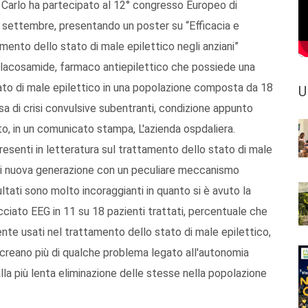
n Carlo ha partecipato al 12° congresso Europeo di
15 settembre, presentando un poster su “Efficacia e
mento dello stato di male epilettico negli anziani”
ella lacosamide, farmaco antiepilettico che possiede una
ato di male epilettico in una popolazione composta da 18
U
rsa di crisi convulsive subentranti, condizione appunto
o, in un comunicato stampa, L'azienda ospdaliera.
 presenti in letteratura sul trattamento dello stato di male
 di nuova generazione con un peculiare meccanismo
sultati sono molto incoraggianti in quanto si è avuto la
cciato EEG in 11 su 18 pazienti trattati, percentuale che
nte usati nel trattamento dello stato di male epilettico,
 creano più di qualche problema legato all'autonomia
alla più lenta eliminazione delle stesse nella popolazione