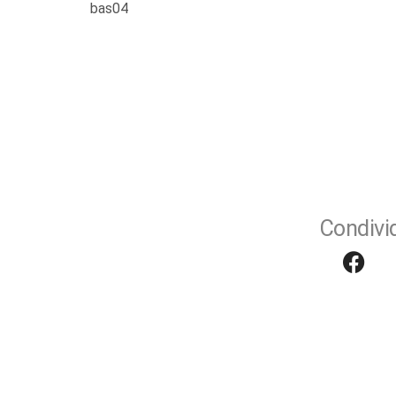
bas04
Condivid