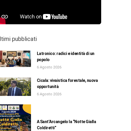
ltimi pubblicati
Latronico: radici e identità di un
popolo
6 Agosto 2026
Cicala: vivaistica forestale, nuova
opportunità
6 Agosto 2026
A Sant’Arcangelo la “Notte Gialla
Coldiretti”