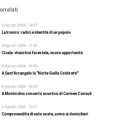
orrelati
6 Agosto 2026 - 18:27
Latronico: radici e identità di un popolo
6 Agosto 2026 - 17:43
Cicala: vivaistica forestale, nuova opportunità
6 Agosto 2026 - 16:25
A Sant’Arcangelo la “Notte Gialla Coldiretti”
6 Agosto 2026 - 16:20
A Monticchio concerto acustico di Carmen Consoli
6 Agosto 2026 - 16:11
Compravendita di auto usate, uomo ai domiciliari