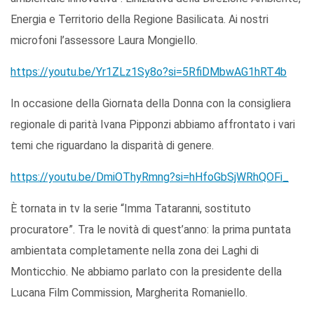
Energia e Territorio della Regione Basilicata. Ai nostri
microfoni l’assessore Laura Mongiello.
https://youtu.be/Yr1ZLz1Sy8o?si=5RfiDMbwAG1hRT4b
In occasione della Giornata della Donna con la consigliera
regionale di parità Ivana Pipponzi abbiamo affrontato i vari
temi che riguardano la disparità di genere.
https://youtu.be/DmiOThyRmng?si=hHfoGbSjWRhQOFi_
È tornata in tv la serie “Imma Tataranni, sostituto
procuratore”. Tra le novità di quest’anno: la prima puntata
ambientata completamente nella zona dei Laghi di
Monticchio. Ne abbiamo parlato con la presidente della
Lucana Film Commission, Margherita Romaniello.