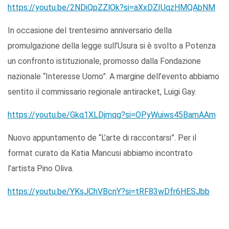
https://youtu.be/2NDiQpZZlOk?si=aXxDZIUqzHMQAbNM
In occasione del trentesimo anniversario della
promulgazione della legge sull’Usura si è svolto a Potenza
un confronto istituzionale, promosso dalla Fondazione
nazionale “Interesse Uomo”. A margine dell’evento abbiamo
sentito il commissario regionale antiracket, Luigi Gay.
https://youtu.be/Gkq1XLDjmqg?si=OPyWuiws45BamAAm
Nuovo appuntamento de “L’arte di raccontarsi”. Per il
format curato da Katia Mancusi abbiamo incontrato
l’artista Pino Oliva.
https://youtu.be/YKsJChVBcnY?si=tRF83wDfr6HESJbb