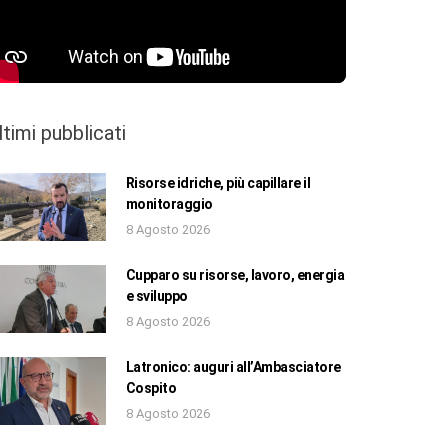
ltimi pubblicati
Risorse idriche, più capillare il
monitoraggio
8 Agosto 2026
Cupparo su risorse, lavoro, energia
e sviluppo
8 Agosto 2026
Latronico: auguri all’Ambasciatore
Cospito
8 Agosto 2026