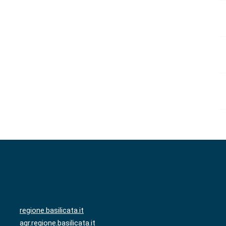
regione.basilicata.it
agr.regione.basilicata.it