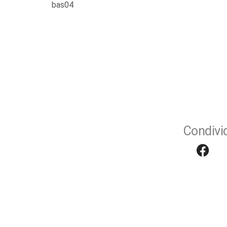
bas04
Condivid