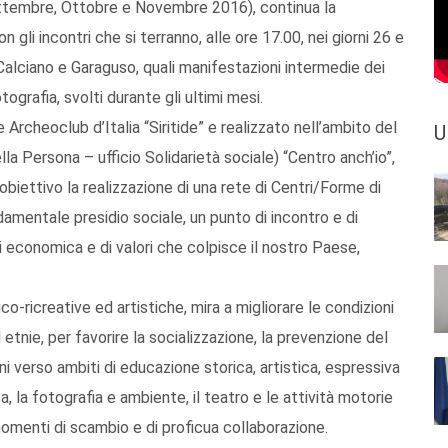
Settembre, Ottobre e Novembre 2016), continua la
gli incontri che si terranno, alle ore 17.00, nei giorni 26 e
alciano e Garaguso, quali manifestazioni intermedie dei
tografia, svolti durante gli ultimi mesi.
Archeoclub d’Italia “Siritide” e realizzato nell’ambito del
U
la Persona – ufficio Solidarietà sociale) “Centro anch’io”,
biettivo la realizzazione di una rete di Centri/Forme di
mentale presidio sociale, un punto di incontro e di
i economica e di valori che colpisce il nostro Paese,
dico-ricreative ed artistiche, mira a migliorare le condizioni
 etnie, per favorire la socializzazione, la prevenzione del
ani verso ambiti di educazione storica, artistica, espressiva
ica, la fotografia e ambiente, il teatro e le attività motorie
 momenti di scambio e di proficua collaborazione.