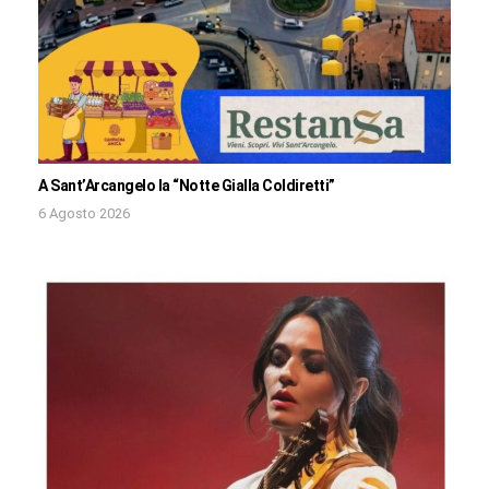
A Sant’Arcangelo la “Notte Gialla Coldiretti”
6 Agosto 2026