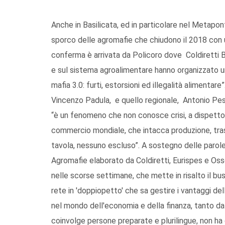
Anche in Basilicata, ed in particolare nel Metapon
sporco delle agromafie che chiudono il 2018 con 
conferma è arrivata da Policoro dove Coldiretti Bas
e sul sistema agroalimentare hanno organizzato un 
mafia 3.0: furti, estorsioni ed illegalità alimentare”
Vincenzo Padula, e quello regionale, Antonio Pes
“è un fenomeno che non conosce crisi, a dispetto 
commercio mondiale, che intacca produzione, traspo
tavola, nessuno escluso”. A sostegno delle parol
Agromafie elaborato da Coldiretti, Eurispes e Osse
nelle scorse settimane, che mette in risalto il bus
rete in 'doppiopetto' che sa gestire i vantaggi de
nel mondo dell'economia e della finanza, tanto da
coinvolge persone preparate e plurilingue, non ha 