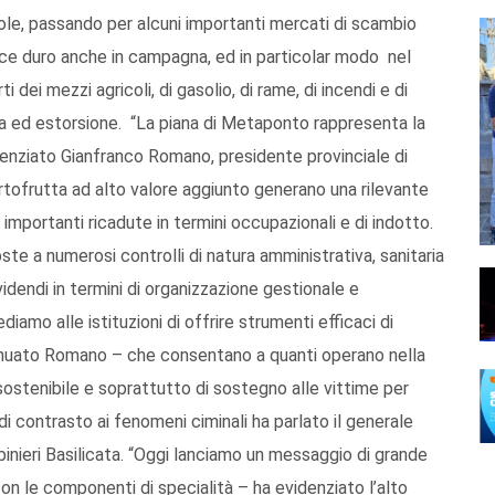
le, passando per alcuni importanti mercati di scambio
pisce duro anche in campagna, ed in particolar modo nel
dei mezzi agricoli, di gasolio, di rame, di incendi e di
ra ed estorsione. “La piana di Metaponto rappresenta la
denziato Gianfranco Romano, presidente provinciale di
ortofrutta ad alto valore aggiunto generano una rilevante
importanti ricadute in termini occupazionali e di indotto.
 a numerosi controlli di natura amministrativa, sanitaria
idendi in termini di organizzazione gestionale e
iamo alle istituzioni di offrire strumenti efficaci di
inuato Romano – che consentano a quanti operano nella
 sostenibile e soprattutto di sostegno alle vittime per
 E di contrasto ai fenomeni ciminali ha parlato il generale
nieri Basilicata. “Oggi lanciamo un messaggio di grande
con le componenti di specialità – ha evidenziato l’alto