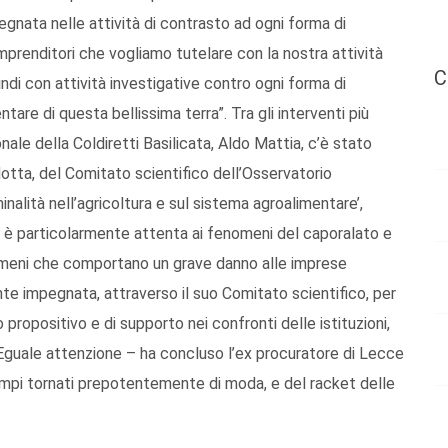
egnata nelle attività di contrasto ad ogni forma di
 imprenditori che vogliamo tutelare con la nostra attività
C
di con attività investigative contro ogni forma di
tare di questa bellissima terra”. Tra gli interventi più
ale della Coldiretti Basilicata, Aldo Mattia, c’è stato
otta, del Comitato scientifico dell’Osservatorio
nalità nell’agricoltura e sul sistema agroalimentare’,
 è particolarmente attenta ai fenomeni del caporalato e
nomeni che comportano un grave danno alle imprese
nte impegnata, attraverso il suo Comitato scientifico, per
 propositivo e di supporto nei confronti delle istituzioni,
e. Eguale attenzione – ha concluso l’ex procuratore di Lecce
i tempi tornati prepotentemente di moda, e del racket delle