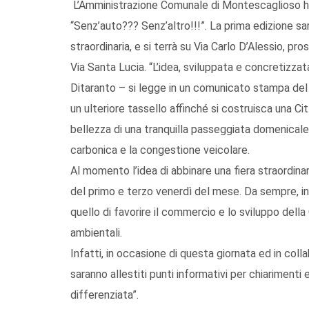
L’Amministrazione Comunale di Montescaglioso ha 
“Senz’auto??? Senz’altro!!!”. La prima edizione s
straordinaria, e si terrà su Via Carlo D’Alessio, pr
Via Santa Lucia. “L’idea, sviluppata e concretizz
Ditaranto – si legge in un comunicato stampa del 
un ulteriore tassello affinché si costruisca una Ci
bellezza di una tranquilla passeggiata domenicale e
carbonica e la congestione veicolare.
Al momento l’idea di abbinare una fiera straordina
del primo e terzo venerdì del mese. Da sempre, inf
quello di favorire il commercio e lo sviluppo dell
ambientali.
Infatti, in occasione di questa giornata ed in co
saranno allestiti punti informativi per chiarimenti 
differenziata”.