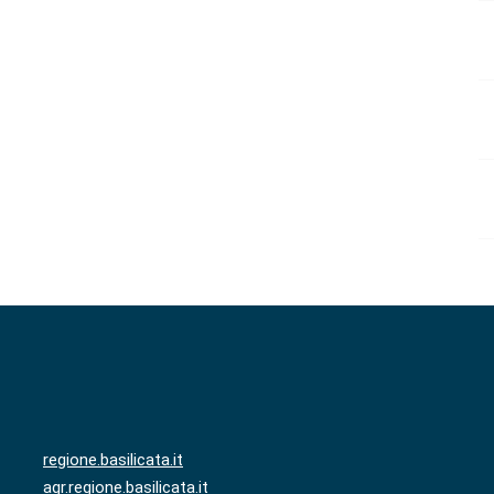
regione.basilicata.it
agr.regione.basilicata.it