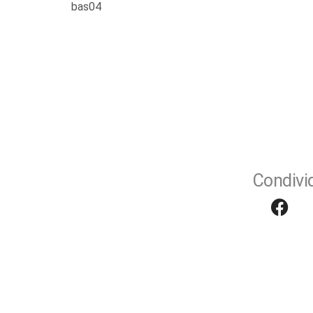
bas04
Condivid