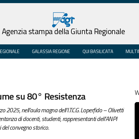
Agenzia stampa della Giunta Regionale
REGIONALE
GALASSIA REGIONE
QUI BASILICATA
MULTI
ume su 80° Resistenza
W
o 2025, nell'aula magna dell’I.T.C.G. Loperfido – Olivetti
ntanza di docenti, studenti, rappresentanti dell’ANPI
i del convegno storico.