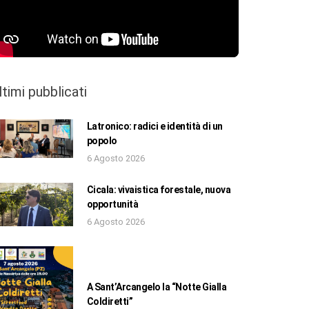
ltimi pubblicati
Latronico: radici e identità di un
popolo
6 Agosto 2026
Cicala: vivaistica forestale, nuova
opportunità
6 Agosto 2026
A Sant’Arcangelo la “Notte Gialla
Coldiretti”